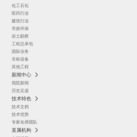
化工石化
医药行业
建筑行业
市政环保
岩土勘察
工程总承包
国际业务
非标设备
其他工程
新闻中心
我院新闻
历史足迹
技术特色
技术文档
技术优势
专家名师团队
直属机构