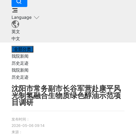
Language
英文
中文
全部分类
我院新闻
历史足迹
我院新闻
历史足迹
沈阳市常务副市长谷军营赴康平风
光制氢融合生物质绿色醇油示范项
目调研
发布时间：
2026-05-06 09:14
来源：