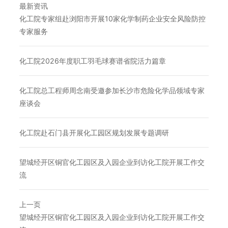
最新资讯
化工院专家组赴浏阳市开展10家化学制药企业安全风险防控
专家服务
化工院2026年度职工羽毛球赛谱省院活力篇章
化工院总工程师周念南受邀参加长沙市危险化学品领域专家
座谈会
化工院赴石门县开展化工园区规划发展专题调研
望城经开区铜官化工园区及入园企业到访化工院开展工作交
流
上一页
望城经开区铜官化工园区及入园企业到访化工院开展工作交