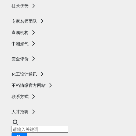
技术优势
专家名师团队
直属机构
中湘燃气
安全评价
化工设计通讯
不朽情缘官方网站
联系方式
人才招聘